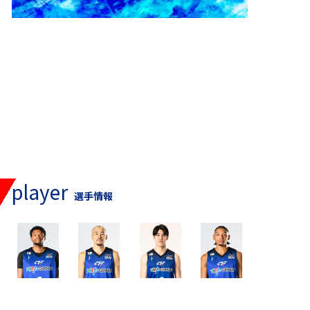
世界が一瞬で感動や熱狂を分かち合う時代。
「つながる」ことの素晴らしさに誰もが気づいてい
る。
FE名古屋が生み出すその「熱」に触れ、伝播し、「熱
量」が広がっていく。
FEファミリーと共に創り出す「熱狂」で、非日常の世
界へ。
FEの熱狂で、ココロがオドル共有体験をお届けしま
す。
player
選手情報
ジャモルコ・
並里 成
針間 大知
須藤 タイレル
ピケット
拓