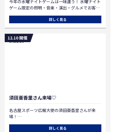
今年の水曜ナイトゲームは一味違う！ 水曜ナイト
ゲーム限定の照明・音楽・演出・グルメでお客さ
まをお出迎え！ お仕事帰り、学校帰り、「パーテ
詳しく見る
ィーハウス枇杷島」で Let's ストレス発散！
12.10 開催
須田亜香里さん来場♡
名古屋スポーツ広報大使の須田亜香里さんが来
場！
開場からお見送りまで、いつも以上に会場をフィ
詳しく見る
バらせてくれます♡