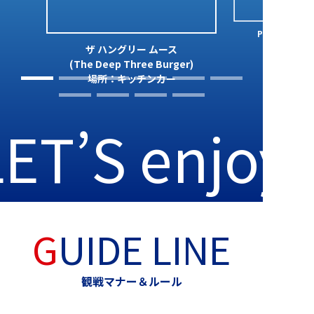
Papa's Smoke
ザ ハングリー ムース
(The Deep Three Burger)
場所：キッチンカー
LET’S enjoy
GUIDE LINE
観戦マナー＆ルール