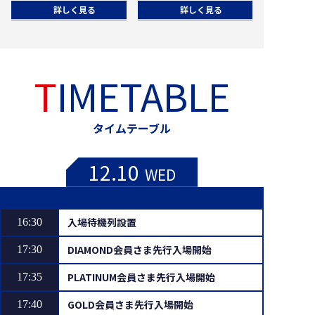
詳しく見る
詳しく見る
こちら
ーク・バートン 選手
のユニフォームベア
HOME、選手ネーム
タオルの販売を開始
いたします！
TIMETABLE
詳しい商品ラインナ
ップは
オンラインショップ
タイムテーブル
をチェック✅
12.10
WED
入場待機列設置
16:30
DIAMOND会員さま先行入場開始
17:30
PLATINUM会員さま先行入場開始
17:35
GOLD会員さま先行入場開始
17:40