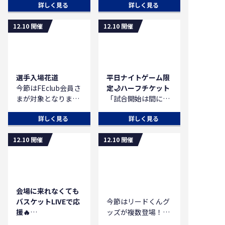
詳しく見る
詳しく見る
リースローにチャレ
定企画として、『第
ングポテト セット
ンジ🏀
4回 赤い鷲募金
★Wachi Taco EN
12.10 開催
12.10 開催
参加申込など詳細は
supported by 風来
アルコール2杯＋た
こちら
坊』を実施し、会場
こ焼き
に募金箱を設置いた
★グットキッチンフ
します。。
ォレスト
詳しくは
こちら
レモンサワ―2杯＋
選手入場花道
平日ナイトゲーム限
おつまみチャーシュ
今節はFEclub会員さ
定🌙ハーフチケット
ー
まが対象となりま
「試合開始は間に合
★ザ ハングリー ム
す！
わないけど、観た
ース
詳しく見る
詳しく見る
※DIAMOND・
い！」
ビールorハイボール
PLATINUM・
そんなあなたは、平
＋リングイッサー＆
12.10 開催
12.10 開催
GOLD・
日のお仕事や学校終
ポテトフライ
REGULAR・KIDS会
わりに、ハーフタイ
★Papa's SMOKE
員、かつ、15歳以下
ム以降からお得に観
Kitchen
の会員さまが対象と
戦できる「ハーフチ
ビールorハイボール
なります。
ケット」で楽しみま
＋チリチーズフライ
会場に来れなくても
せんか?!
＋プレミアム燻製ベ
バスケットLIVEで応
今節はリードくんグ
※感染予防対策を実
詳細は
こちら
ーコン
援🔥
ッズが複数登場！
施した上で実施しま
12/10(水)の試合は
また、今節より#1 マ
す。