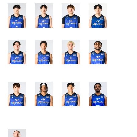
伊藤 治輝
宇都宮 陸
杉本 天昇
月岡 熙
平松 克樹
マイロ・
神田 壮一郎
フランシス・
マーフィー
ロペス
笹山 貴哉
ジェレミー・
保岡 龍斗
アンドリュ
ジョーンズ
ー・
ランダル