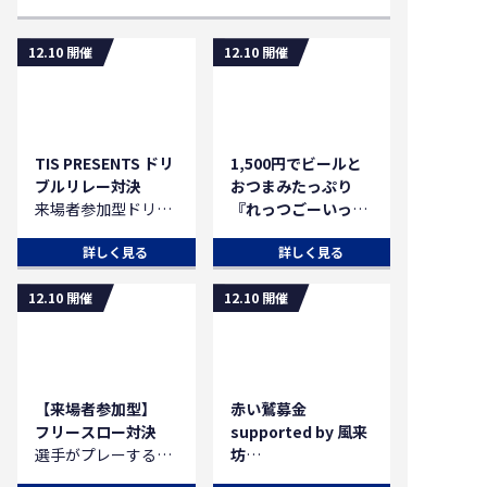
詳細は
こちら
12.10 開催
12.10 開催
TIS PRESENTS ドリ
1,500円でビールと
ブルリレー対決
おつまみたっぷり
来場者参加型ドリブ
『れっつごーいっち
ルリレー対決開催！
ごー』
詳しく見る
詳しく見る
勝者には豪華賞品を
1,500円で「ビール
プレゼント！
＋おつまみ」の水曜
12.10 開催
12.10 開催
参加申込など詳細は
限定グルメが登場！
こちら
水曜の夜はバスケを
アテに枇杷島で一杯
🍺
【来場者参加型】
赤い鷲募金
【12/10(水)のメニュ
フリースロー対決
supported by 風来
ーはこちら】
選手がプレーするコ
坊
★PINE DINER
ート上であなたもフ
第11節・第13節 限
アルコール2杯＋ロ