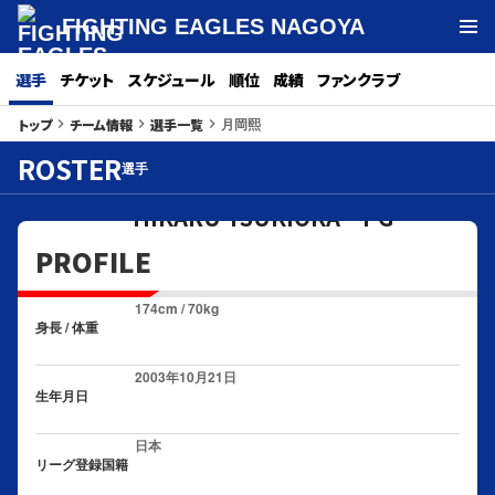
FIGHTING EAGLES NAGOYA
選手
チケット
スケジュール
順位
成績
ファンクラブ
月岡熙
トップ
チーム情報
選手一覧
keyboard_arrow_right
keyboard_arrow_right
keyboard_arrow_right
11
ROSTER
選手
月岡 熙
#
HIKARU TSUKIOKA PG
PROFILE
174cm / 70kg
身長 / 体重
2003年10月21日
生年月日
日本
リーグ登録国籍