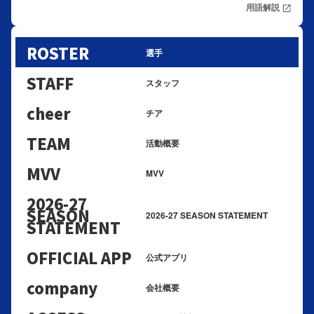
用語解説
open_in_new
ROSTER
選手
STAFF
スタッフ
cheer
チア
TEAM
活動概要
MVV
MVV
2026-27
SEASON
2026-27 SEASON STATEMENT
STATEMENT
OFFICIAL APP
公式アプリ
company
会社概要