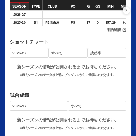
SEASON
TYPE
CLUB
PO
G
GS
MIN
MINPG
keyboard_arrow_right
2026-27
-
-
-
-
-
-
-
2025-26
B1
FE名古屋
PG
17
0
157:29
9:15
用語解説
open_in_new
ショットチャート
新シーズンの情報が公開されるまでお待ちください。
※過去シーズンのデータは上部のプルダウンからご確認いただけます。
試合成績
新シーズンの情報が公開されるまでお待ちください。
※過去シーズンのデータは上部のプルダウンからご確認いただけます。