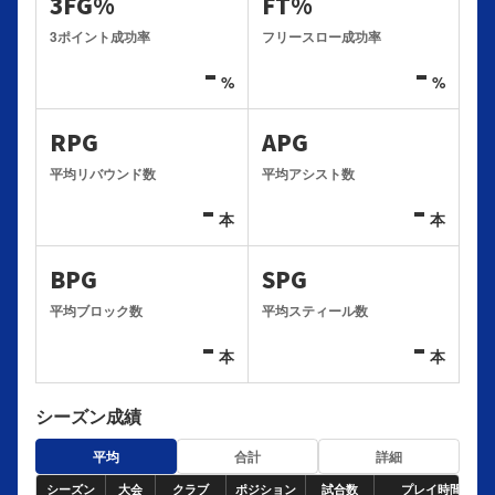
3FG%
FT%
3ポイント成功率
フリースロー成功率
-
-
%
%
RPG
APG
平均リバウンド数
平均アシスト数
-
-
本
本
BPG
SPG
平均ブロック数
平均スティール数
-
-
本
本
シーズン成績
平均
合計
詳細
シーズン
大会
クラブ
ポジション
試合数
プレイ時間