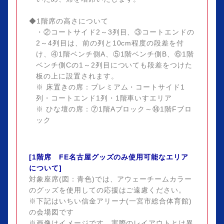
◆1階席の高さについて
・②コートサイド2～3列目、③コートエンドの
2～4列目は、前の列と10cm程度の段差を付
け、④1階ベンチ側A、⑤1階ベンチ側B、⑥1階
ベンチ側Cの1～2列目についても段差をつけた
板の上に設置されます。
※ 床置きの席：プレミアム・コートサイド1
列・コートエンド1列・1階車いすエリア
※ ひな壇の席：⑦1階Aブロック～⑭1階Fブロ
ック
[1階席 FE名古屋グッズのみ使用可能なエリア
について]
対象座席(図：青色)では、アウェーチームカラー
のグッズを使用しての応援はご遠慮ください。
※下記はいちい信金アリーナ(一宮市総合体育館)
の会場図です
※画像はイメージです。実際のレイアウトとは異