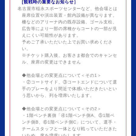
[観戦時の重要なお知らせ］
名古屋市稲永スポーツセンターなど、他会場とは
座席位置や演出装置・館内設備が異なります。
柵などのアリーナ内の既存設備、ゴール支柱、
広告等により一部の席種からコートの一部が見
えにくい可能性があります。
予めご了承いただいた上でお買い求めくださ
い。
※
チケット購入後、お客さま都合でのキャンセ
ル、座席の変更はできません
◆他会場との変更点について＜その1＞
・②コートサイド、③コートエンドについて選
手のプレーをより間近で体感いただきたいとい
う思いから、列を増席いたします。
◆他会場との変更点について＜その2＞
・1階ベンチ裏側「④1階ベンチ側A、⑤1階ベ
ンチ側B、⑥1階ベンチ側C」について、選手・
チームスタッフと一体となり戦っていただきた
いため、席を増席いたします。