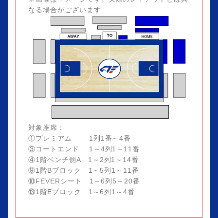
なる場合がございます
対象座席：
①プレミアム 1列1番～4番
③コートエンド 1～4列1～11番
④1階ベンチ側A 1～2列1～14番
⑨1階Bブロック 1～5列1～11番
⑩FEVERシート 1～6列5～20番
⑬1階Eブロック 1～6列1～4番