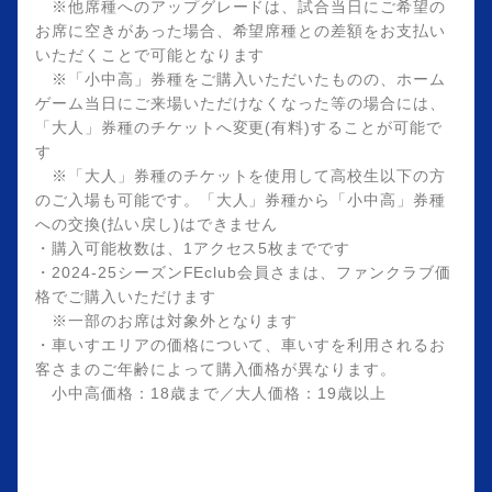
※他席種へのアップグレードは、試合当日にご希望の
お席に空きがあった場合、希望席種との差額をお支払い
いただくことで可能となります
※「小中高」券種をご購入いただいたものの、ホーム
ゲーム当日にご来場いただけなくなった等の場合には、
「大人」券種のチケットへ変更(有料)することが可能で
す
※「大人」券種のチケットを使用して高校生以下の方
のご入場も可能です。「大人」券種から「小中高」券種
への交換(払い戻し)はできません
・購入可能枚数は、1アクセス5枚までです
・2024-25シーズンFEclub会員さまは、ファンクラブ価
格でご購入いただけます
※一部のお席は対象外となります
・車いすエリアの価格について、車いすを利用されるお
客さまのご年齢によって購入価格が異なります。
小中高価格：18歳まで／大人価格：19歳以上